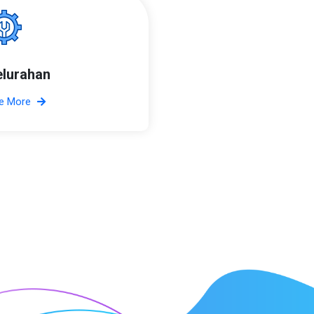
elurahan
e More