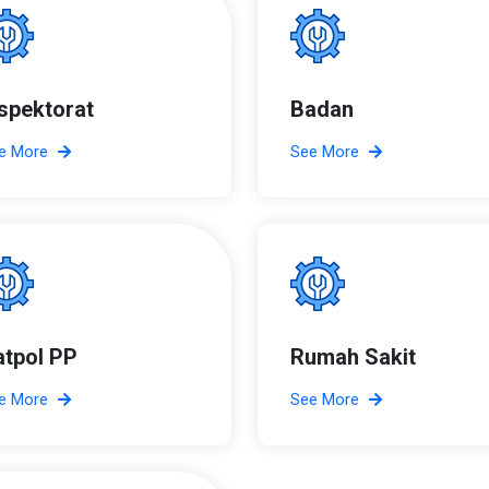
nspektorat
Badan
e More
See More
atpol PP
Rumah Sakit
e More
See More