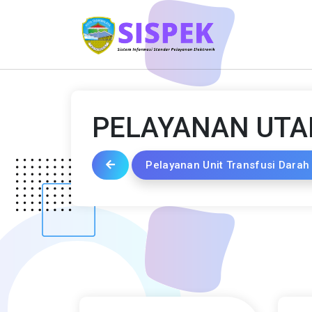
PELAYANAN UT
Pelayanan Unit Transfusi Darah 