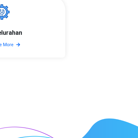
elurahan
e More