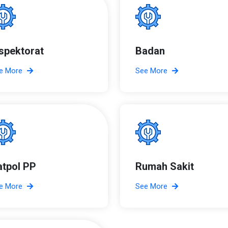
nspektorat
Badan
e More
See More
atpol PP
Rumah Sakit
e More
See More