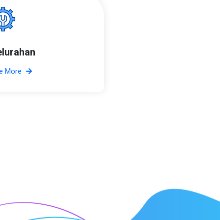
elurahan
e More