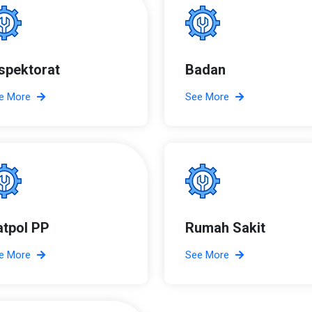
nspektorat
Badan
e More
See More
atpol PP
Rumah Sakit
e More
See More