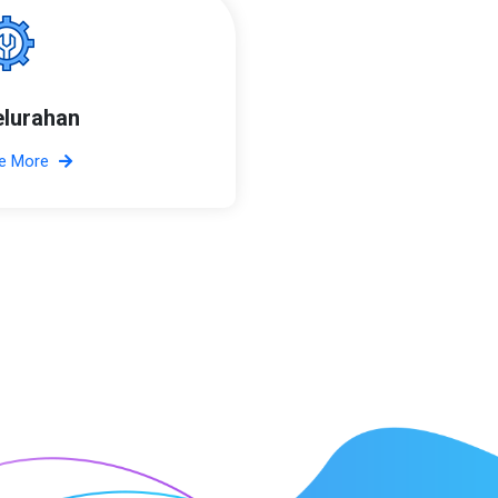
elurahan
e More