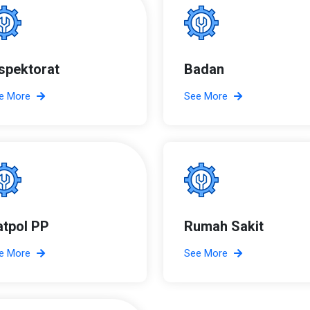
nspektorat
Badan
e More
See More
atpol PP
Rumah Sakit
e More
See More