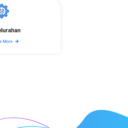
elurahan
e More