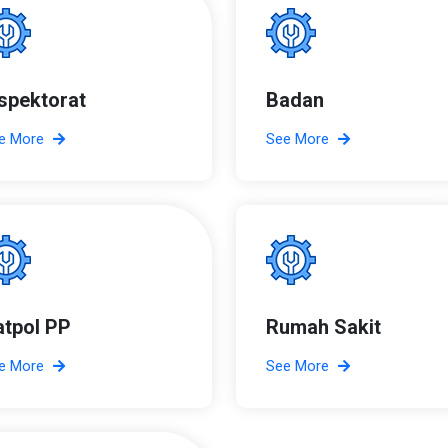
nspektorat
Badan
e More
See More
atpol PP
Rumah Sakit
e More
See More