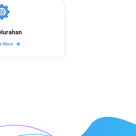
elurahan
e More