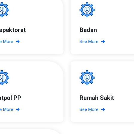
nspektorat
Badan
e More
See More
atpol PP
Rumah Sakit
e More
See More